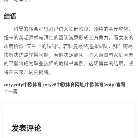
结语
科曼的转会肥皂剧已进入关键阶段：沙特的金元攻势、
纽卡的英超诱惑与拜仁的留队诚意形成三方角力，而女友的
态度恰似 “天平上的砝码”。若科曼最终选择留队，拜仁需尽
快解决边路轮换问题；若他决定离队，个人意愿与家庭因素
的平衡将成为职业选择的教科书案例。这场博弈的结局，或
将在未来几周内揭晓。
zoty,zoty中欧体育,zoty28中欧体育网址,中欧体育(zoty)官网
上一篇
发表评论