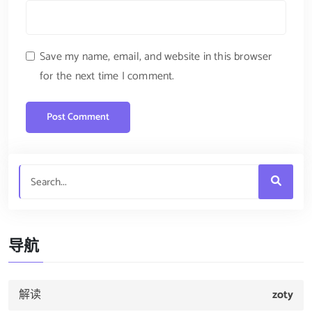
Save my name, email, and website in this browser
for the next time I comment.
导航
解读
zoty