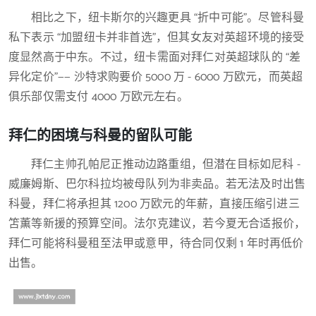
相比之下，纽卡斯尔的兴趣更具 “折中可能”。尽管科曼
私下表示 “加盟纽卡并非首选”，但其女友对英超环境的接受
度显然高于中东。不过，纽卡需面对拜仁对英超球队的 “差
异化定价”—— 沙特求购要价 5000 万 - 6000 万欧元，而英超
俱乐部仅需支付 4000 万欧元左右。
拜仁的困境与科曼的留队可能
拜仁主帅孔帕尼正推动边路重组，但潜在目标如尼科 -
威廉姆斯、巴尔科拉均被母队列为非卖品。若无法及时出售
科曼，拜仁将承担其 1200 万欧元的年薪，直接压缩引进三
笘薫等新援的预算空间。法尔克建议，若今夏无合适报价，
拜仁可能将科曼租至法甲或意甲，待合同仅剩 1 年时再低价
出售。