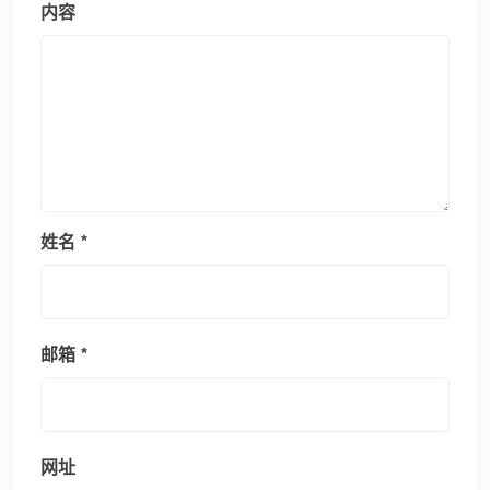
内容
姓名
*
邮箱
*
网址