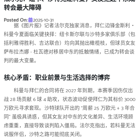
转会最大障碍
Posted On:
2025-10-31
据《图片报》记者法尔克独家消息，拜仁边锋金斯利・
科曼今夏面临关键抉择：纽卡斯尔联与沙特多家俱乐部（包
括利雅得胜利、吉达联合）均向其抛出橄榄枝，但球员女友
萨布拉杰娜 - 杜瓦德对移居中东的抵触情绪，已成为转会谈
判的最大变量。
核心矛盾：职业前景与生活选择的博弈
科曼与拜仁的合同将在 2027 年到期，本赛季因伤仅出
战 28 场贡献 6 球 4 助攻，状态波动促使拜仁为其标价 3000
万欧元寻求套现。沙特球队开出的 “周薪 25 万欧元 + 3 年合
同” 虽极具诱惑，但其女友对中东的文化差异、生活环境顾
虑重重，直接导致谈判陷入僵局。法尔克指出，若科曼无法
说服伴侣，沙特之路可能彻底关闭。